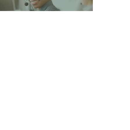
Links
Frana vzw
Privacybeleid
Kloosterstraat 4,
1020 Laken
Ond.nr.