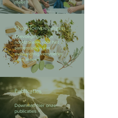
meer >
Over Toevoegingen
Toevoegingen zijn
noodzakelijk voor het
samenstellen van
evenwichtig veevoeder.
Lees meer >
Publicaties
Download hier onze
publicaties >